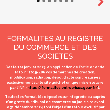
Next
FORMALITES AU REGISTRE
DU COMMERCE ET DES
SOCIETES
Dès le 1er janvier 2025, en application de l’article 1er de
la loi n° 2019-486 vos démarches de création,
modification, radiation, dépôt d’acte sont réalisées
exclusivement sur le site guichet unique mis en œuvre
par l’INPI (
https://formalites.entreprises.gouv.fr/
).
Toutes les formalités déposées sur Infogreffe ou auprès
d’un greffe du tribunal de commerce ou judiciaire avant
le 31 décembre 2024 font l’objet d’un retour exclusif par