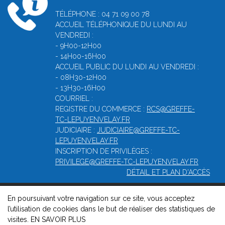
TÉLÉPHONE : 04 71 09 00 78
ACCUEIL TÉLÉPHONIQUE DU LUNDI AU
VENDREDI :
- 9H00-12H00
- 14H00-16H00
ACCUEIL PUBLIC DU LUNDI AU VENDREDI :
- 08H30-12H00
- 13H30-16H00
COURRIEL :
REGISTRE DU COMMERCE :
RCS@GREFFE-
TC-LEPUYENVELAY.FR
JUDICIAIRE :
JUDICIAIRE@GREFFE-TC-
LEPUYENVELAY.FR
INSCRIPTION DE PRIVILÈGES :
PRIVILEGE@GREFFE-TC-LEPUYENVELAY.FR
DÉTAIL ET PLAN D'ACCÈS
En poursuivant votre navigation sur ce site, vous acceptez
© 2026, Greffe du Tribunal de Commerce de Le puy-en-velay -
l’utilisation de cookies dans le but de réaliser des statistiques de
Mentions légales
-
Contact
-
Gestion des cookies
-
Politique de
visites.
EN SAVOIR PLUS
confidentialité et de cookies