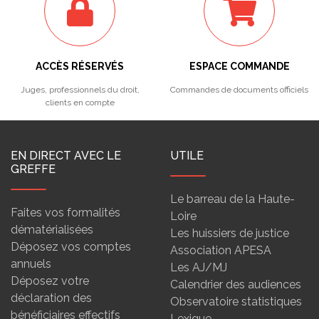
ACCÈS RÉSERVÉS
ESPACE COMMANDE
Juges, professionnels du droit,
Commandes de documents officiels
clients en compte
EN DIRECT AVEC LE
UTILE
GREFFE
Le barreau de la Haute-
Faites vos formalités
Loire
dématérialisées
Les huissiers de justice
Déposez vos comptes
Association APESA
annuels
Les AJ/MJ
Déposez votre
Calendrier des audiences
déclaration des
Observatoire statistiques
bénéficiaires effectifs
Lexique