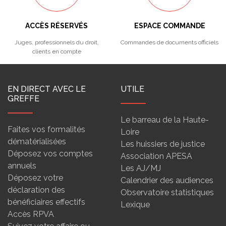
ACCÈS RÉSERVÉS
ESPACE COMMANDE
Juges, professionnels du droit,
Commandes de documents officiels
clients en compte
EN DIRECT AVEC LE
UTILE
GREFFE
Le barreau de la Haute-
Faites vos formalités
Loire
dématérialisées
Les huissiers de justice
Déposez vos comptes
Association APESA
annuels
Les AJ/MJ
Déposez votre
Calendrier des audiences
déclaration des
Observatoire statistiques
bénéficiaires effectifs
Lexique
Accès RPVA