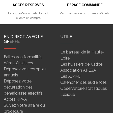
ACCÈS RÉSERVÉS
ESPACE COMMANDE
Juges, professionnels du droit,
Commandes de documents officiels
clients en compte
EN DIRECT AVEC LE
UTILE
GREFFE
Le barreau de la Haute-
Faites vos formalités
Loire
dématérialisées
Les huissiers de justice
Déposez vos comptes
Association APESA
annuels
Les AJ/MJ
Déposez votre
Calendrier des audiences
déclaration des
Observatoire statistiques
bénéficiaires effectifs
Lexique
Accès RPVA
Suivez votre affaire ou
procédure