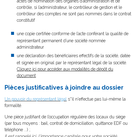
actes de nomination des organes d’administration et de
contrôle, si l’administrateur, le contrôleur de gestion et le
contrôleur des comptes ne sont pas nommés dans le contrat
constitutif
une copie certifiée conforme de l’acte conférant la qualité de
représentant permanent d’une société nommée
administrateur
une déclaration des bénéficiaires effectifs de la société, datée
et signée en original par le représentant légal de la société.
Cliquez ici pour accéder aux modalités de dépôt du
document
.
Pièces justificatives à joindre au dossier
U
n pouvoir d
u représentant légal
s''il n'effectue pas lui-même la
formalité.
Une pièce justifiant de l’occupation régulière des locaux du siège
(par tous moyens : bail, contrat de domiciliation, quittance EDF ou
téléphone ...) ;
Il est rappelé ici, l'importance capitale pour votre société