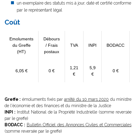
un exemplaire des statuts mis à jour, daté et certifié conforme
par le représentant légal
Coût
Emoluments
Débours
du Greffe
/ Frais
TVA
INPI
BODACC
(HT)
postaux
1,21
5,9
6,05 €
0 €
0 €
€
€
Greffe :
émoluments fixés par
arrêté du 10 mars 2020
du ministre
de l'économie et des finances et du ministre de la Justice
INPI :
Institut National de la Propriété Industrielle (somme reversée
par le greffe)
BODACC :
Bulletin Officiel des Annonces Civiles et Commerciales
(somme reversée par le greffe)