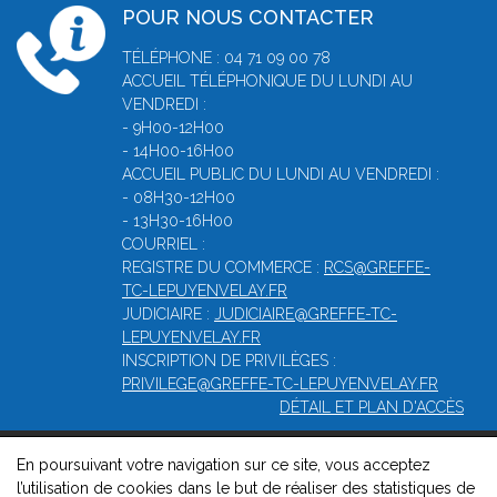
POUR NOUS CONTACTER
TÉLÉPHONE : 04 71 09 00 78
ACCUEIL TÉLÉPHONIQUE DU LUNDI AU
VENDREDI :
- 9H00-12H00
- 14H00-16H00
ACCUEIL PUBLIC DU LUNDI AU VENDREDI :
- 08H30-12H00
- 13H30-16H00
COURRIEL :
REGISTRE DU COMMERCE :
RCS@GREFFE-
TC-LEPUYENVELAY.FR
JUDICIAIRE :
JUDICIAIRE@GREFFE-TC-
LEPUYENVELAY.FR
INSCRIPTION DE PRIVILÈGES :
PRIVILEGE@GREFFE-TC-LEPUYENVELAY.FR
DÉTAIL ET PLAN D'ACCÈS
En poursuivant votre navigation sur ce site, vous acceptez
© 2026, Greffe du Tribunal de Commerce de Le puy-en-velay -
l’utilisation de cookies dans le but de réaliser des statistiques de