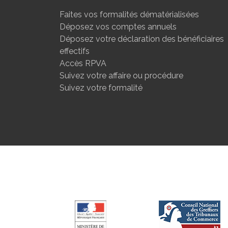
Faites vos formalités dématérialisées
Déposez vos comptes annuels
Déposez votre déclaration des bénéficiaires
effectifs
Accès RPVA
Suivez votre affaire ou procédure
Suivez votre formalité