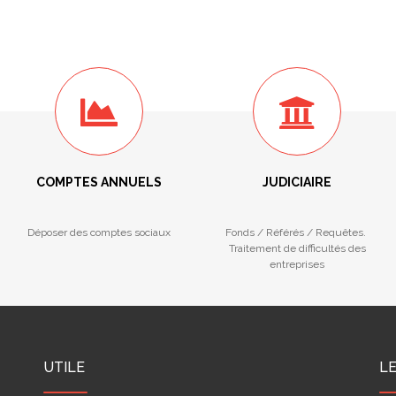
COMPTES ANNUELS
JUDICIAIRE
Déposer des comptes sociaux
Fonds / Référés / Requêtes.
Traitement de difficultés des
entreprises
UTILE
L