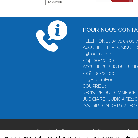
POUR NOUS CONT
TÉLÉPHONE : 04 71 09 00 
ACCUEIL TÉLÉPHONIQUE D
- 9H00-12H00
- 14H00-16H00
ACCUEIL PUBLIC DU LUNDI
- 08H30-12H00
- 13H30-16H00
COURRIEL :
REGISTRE DU COMMERCE 
JUDICIAIRE :
JUDICIAIRE@
INSCRIPTION DE PRIVILÈGE
© 2026, Greffe du Tribunal de Commerce de Le p
Version : 1.8.1
En poursuivant votre navigation sur ce site, vous acceptez l’utilisati