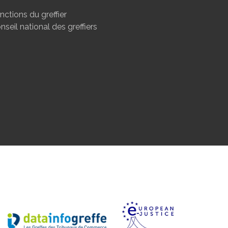
nctions du greffier
nseil national des greffiers