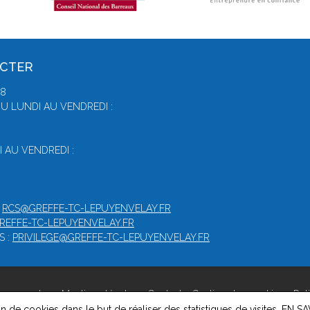
ACTER
78
U LUNDI AU VENDREDI :
 AU VENDREDI :
:
RCS@GREFFE-TC-LEPUYENVELAY.FR
GREFFE-TC-LEPUYENVELAY.FR
S :
PRIVILEGE@GREFFE-TC-LEPUYENVELAY.FR
uy-en-velay -
Mentions légales
-
Contact
-
Gestion des cookies
-
Pol
on de cookies dans le but de réaliser des statistiques de visites.
EN SA