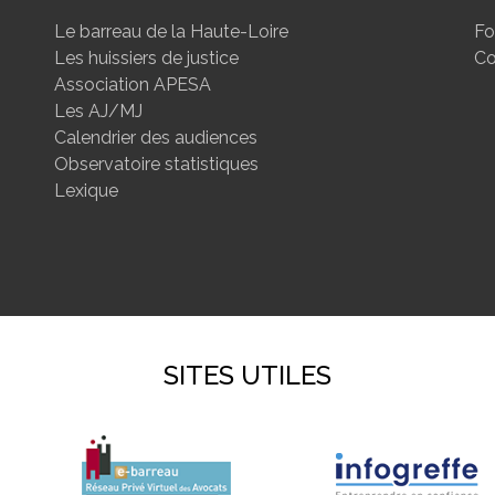
Le barreau de la Haute-Loire
Fo
Les huissiers de justice
Co
Association APESA
Les AJ/MJ
Calendrier des audiences
Observatoire statistiques
Lexique
SITES UTILES