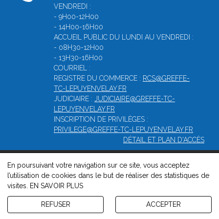
VENDREDI :
- 9H00-12H00
- 14H00-16H00
ACCUEIL PUBLIC DU LUNDI AU VENDREDI :
- 08H30-12H00
- 13H30-16H00
COURRIEL :
REGISTRE DU COMMERCE :
RCS@GREFFE-
TC-LEPUYENVELAY.FR
JUDICIAIRE :
JUDICIAIRE@GREFFE-TC-
LEPUYENVELAY.FR
INSCRIPTION DE PRIVILÈGES :
PRIVILEGE@GREFFE-TC-LEPUYENVELAY.FR
DÉTAIL ET PLAN D'ACCÈS
En poursuivant votre navigation sur ce site, vous acceptez
© 2026, Greffe du Tribunal de Commerce de Le puy-en-velay -
l’utilisation de cookies dans le but de réaliser des statistiques de
Mentions légales
-
Contact
-
Gestion des cookies
-
Politique de
visites.
EN SAVOIR PLUS
confidentialité et de cookies
Version : 1.8.1
REFUSER
ACCEPTER