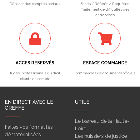
Déposer des comptes sociaux
Fonds / Référés / Requêtes.
Traitement de difficultés des
entreprises
ACCÈS RÉSERVÉS
ESPACE COMMANDE
Juges, professionnels du droit,
Commandes de documents officiels
clients en compte
EN DIRECT AVEC LE
UTILE
GREFFE
Le barreau de la Haute-
Faites vos formalités
Loire
dématérialisées
Les huissiers de justice