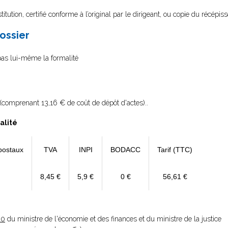
itution, certifié conforme à l’original par le dirigeant, ou copie du récépis
dossier
 pas lui-même la formalité
(comprenant 13,16 € de coût de dépôt d'actes)..
alité
postaux
TVA
INPI
BODACC
Tarif (TTC)
8,45 €
5,9 €
0 €
56,61 €
20
du ministre de l'économie et des finances et du ministre de la justice