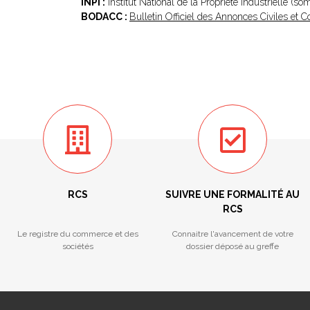
INPI :
Institut National de la Propriété Industrielle (s
BODACC :
Bulletin Officiel des Annonces Civiles et
RCS
SUIVRE UNE FORMALITÉ AU
RCS
Le registre du commerce et des
Connaitre l'avancement de votre
sociétés
dossier déposé au greffe