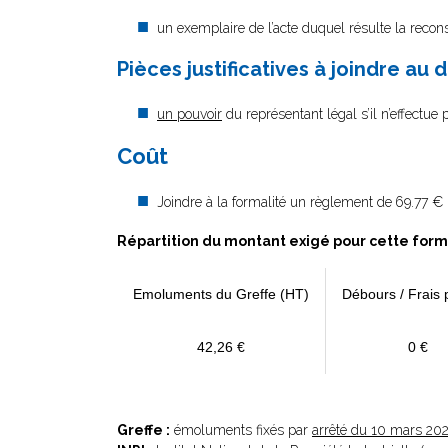
un exemplaire de l’acte duquel résulte la reconst
Pièces justificatives à joindre au 
un pouvoir
du représentant légal s’il n’effectue
Coût
Joindre à la formalité un règlement de
69.77 € 
Répartition du montant exigé pour cette form
Emoluments du Greffe (HT)
Débours / Frais 
42,26 €
0 €
Greffe :
émoluments fixés par
arrêté du 10 mars 20