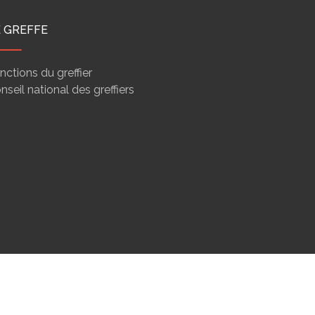
E GREFFE
nctions du greffier
nseil national des greffiers