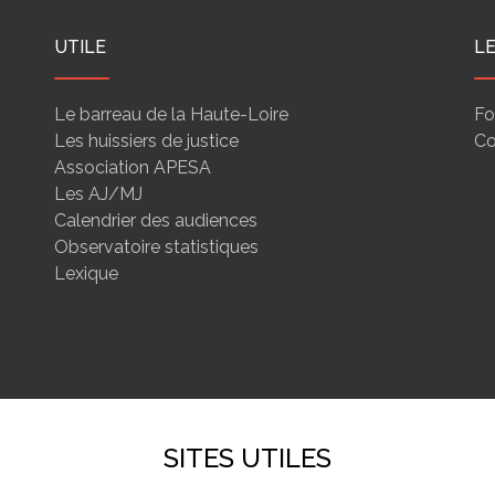
UTILE
L
Le barreau de la Haute-Loire
Fo
Les huissiers de justice
Co
Association APESA
Les AJ/MJ
Calendrier des audiences
Observatoire statistiques
Lexique
SITES UTILES