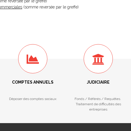
omme reversée par le greffe)
 Commerciales
(somme reversée par le greffe)
COMPTES ANNUELS
JUDICIAIRE
Déposer des comptes sociaux
Fonds / Référés / Requêtes.
Traitement de difficultés des
entreprises