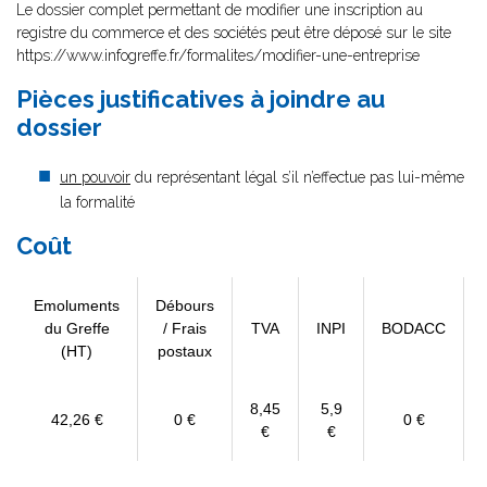
Le dossier complet permettant de modifier une inscription au
registre du commerce et des sociétés peut être déposé sur le site
https://www.infogreffe.fr/formalites/modifier-une-entreprise
Pièces justificatives à joindre au
dossier
un pouvoir
du représentant légal s’il n’effectue pas lui-même
la formalité
Coût
Emoluments
Débours
du Greffe
/ Frais
TVA
INPI
BODACC
(HT)
postaux
8,45
5,9
42,26 €
0 €
0 €
€
€