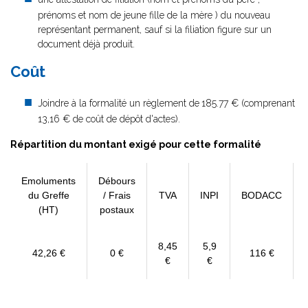
prénoms et nom de jeune fille de la mère ) du nouveau
représentant permanent, sauf si la filiation figure sur un
document déjà produit.
Coût
Joindre à la formalité un règlement de
185.77 € (comprenant
13,16 € de coût de dépôt d'actes).
Répartition du montant exigé pour cette formalité
Emoluments
Débours
du Greffe
/ Frais
TVA
INPI
BODACC
(HT)
postaux
8,45
5,9
42,26 €
0 €
116 €
€
€