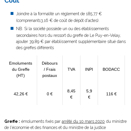
Coût
Joindre à la formalité un règlement de 185.77 €
(comprenant13,16 € de coût de dépôt d'actes).
NB: Si la société possède un ou des établissements
secondaires hors du ressort du greffe de Le Puy-en-Velay,
ajouter 39,89 € par établissement supplémentaire situé dans
des greffes différents
Emoluments
Débours
du Greffe
/ Frais
TVA
INPI
BODACC
(HT)
postaux
8,45
5,9
42,26 €
0 €
116 €
€
€
Greffe :
émoluments fixés par
arrêté du 10 mars 2020
du ministre
de l'économie et des finances et du ministre de la justice