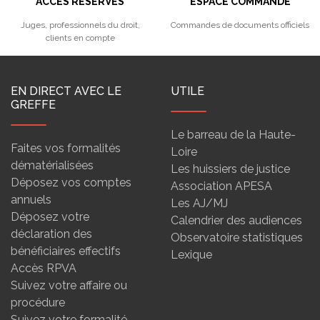
ACCÈS RÉSERVÉS
ESPACE COMMANDE
Juges, professionnels du droit,
Commandes de documents officiels
clients en compte
EN DIRECT AVEC LE
UTILE
GREFFE
Le barreau de la Haute-
Faites vos formalités
Loire
dématérialisées
Les huissiers de justice
Déposez vos comptes
Association APESA
annuels
Les AJ/MJ
Déposez votre
Calendrier des audiences
déclaration des
Observatoire statistiques
bénéficiaires effectifs
Lexique
Accès RPVA
Suivez votre affaire ou
procédure
Suivez votre formalité