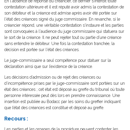
En l'absence de réponse du créancier, ce dernier s’interdit toute
contestation ultérieure et il est réputé avoir admis la contestation de
son débiteur et la créance est admise après avoir été portée sur
l'état des créances signé du juge commissaire. En revanche, si le
créancier répond, une véritable contestation s'instaure et les parties
sont convoquées à l'audience du juge commissaire qui statuera sur
le sort de la créance. Il ne peut rejeter tout ou partie d’une créance
sans entendre le débiteur. Une fois la contestation tranchée, la
décision est portée sur l'état des créances.
Le juge-commissaire a seul compétence pour statuer sur la
déclaration ainsi que sur l’existence de la créance.
Les décisions d’admission ou de rejet des créances ou
d’incompétence prises par le juge-commissaire sont portées sur un
état des créances ; cet état est déposé au greffe du tribunal où toute
personne intéressée peut dès lors en prendre connaissance. Une
insertion est publiée au Bodacc par les soins du greffier indiquant
que l’état des créances est constitué et déposé au greffe.
Recours :
Les parties et les organes de la procédure peuvent contester les