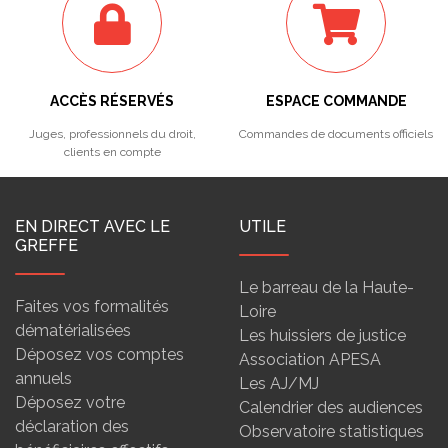
ACCÈS RÉSERVÉS
ESPACE COMMANDE
Juges, professionnels du droit,
Commandes de documents officiels
clients en compte
EN DIRECT AVEC LE
UTILE
GREFFE
Le barreau de la Haute-
Faites vos formalités
Loire
dématérialisées
Les huissiers de justice
Déposez vos comptes
Association APESA
annuels
Les AJ/MJ
Déposez votre
Calendrier des audiences
déclaration des
Observatoire statistiques