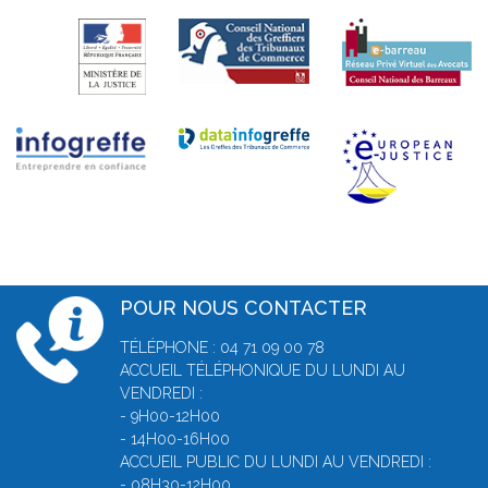
POUR NOUS CONTACTER
TÉLÉPHONE : 04 71 09 00 78
ACCUEIL TÉLÉPHONIQUE DU LUNDI AU
VENDREDI :
- 9H00-12H00
- 14H00-16H00
ACCUEIL PUBLIC DU LUNDI AU VENDREDI :
- 08H30-12H00