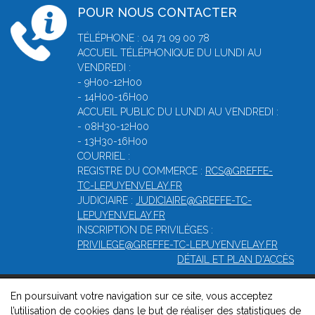
POUR NOUS CONTACTER
TÉLÉPHONE : 04 71 09 00 78
ACCUEIL TÉLÉPHONIQUE DU LUNDI AU
VENDREDI :
- 9H00-12H00
- 14H00-16H00
ACCUEIL PUBLIC DU LUNDI AU VENDREDI :
- 08H30-12H00
- 13H30-16H00
COURRIEL :
REGISTRE DU COMMERCE :
RCS@GREFFE-
TC-LEPUYENVELAY.FR
JUDICIAIRE :
JUDICIAIRE@GREFFE-TC-
LEPUYENVELAY.FR
INSCRIPTION DE PRIVILÈGES :
PRIVILEGE@GREFFE-TC-LEPUYENVELAY.FR
DÉTAIL ET PLAN D'ACCÈS
En poursuivant votre navigation sur ce site, vous acceptez
© 2026, Greffe du Tribunal de Commerce de Le puy-en-velay -
l’utilisation de cookies dans le but de réaliser des statistiques de