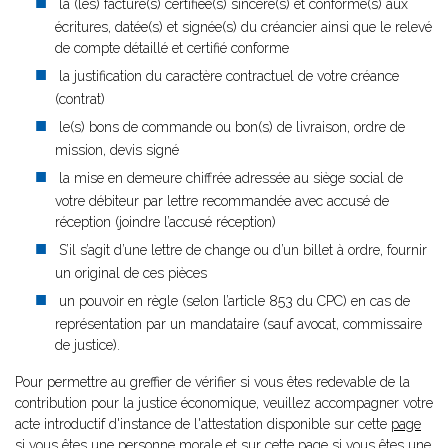
la (les) facture(s) certifiée(s) sincère(s) et conforme(s) aux
écritures, datée(s) et signée(s) du créancier ainsi que le relevé
de compte détaillé et certifié conforme
la justification du caractère contractuel de votre créance
(contrat)
le(s) bons de commande ou bon(s) de livraison, ordre de
mission, devis signé
la mise en demeure chiffrée adressée au siège social de
votre débiteur par lettre recommandée avec accusé de
réception (joindre l’accusé réception)
S’il s’agit d’une lettre de change ou d’un billet à ordre, fournir
un original de ces pièces
un pouvoir en règle (selon l’article 853 du CPC) en cas de
représentation par un mandataire (sauf avocat, commissaire
de justice).
Pour permettre au greffier de vérifier si vous êtes redevable de la
contribution pour la justice économique, veuillez accompagner votre
acte introductif d'instance de l'attestation disponible sur cette
page
si vous êtes une personne morale et sur cette
page
si vous êtes une