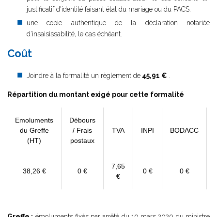
justificatif d'identité faisant état du mariage ou du PACS.
une copie authentique de la déclaration notariée
d’insaisissabilité, le cas échéant.
Coût
Joindre à la formalité un règlement de
45,91 €
.
Répartition du montant exigé pour cette formalité
Emoluments
Débours
du Greffe
/ Frais
TVA
INPI
BODACC
(HT)
postaux
7,65
38,26 €
0 €
0 €
0 €
€
Greffe :
émoluments fixés par
arrêté du 10 mars 2020
du ministre