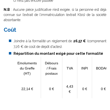
ci n’est pas encore publiée
N.B
: Aucune pièce justificative n’est exigée, si la personne est déjà
connue sur l’extrait de l’immatriculation (extrait Kbis) de la société
absorbante.
Coût
Joindre à la formalité un règlement de
26,57 €
(comprenant
7,26 € de coût de dépôt d'actes).
Répartition du montant exigé pour cette formalité
Emoluments
Débours
du Greffe
/ Frais
TVA
INPI
BODAC
(HT)
postaux
4,43
22,14 €
0 €
0 €
0 €
€