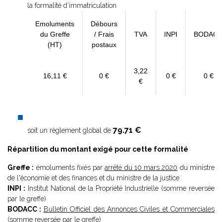
la formalité d’immatriculation
Emoluments
Débours
du Greffe
/ Frais
TVA
INPI
BODAC
(HT)
postaux
3,22
16,11 €
0 €
0 €
0 €
€
79.71 €
soit un règlement global de
Répartition du montant exigé pour cette formalité
Greffe :
émoluments fixés par
arrêté du 10 mars 2020
du ministre
de l'économie et des finances et du ministre de la justice
INPI :
Institut National de la Propriété Industrielle (somme reversée
par le greffe)
BODACC :
Bulletin Officiel des Annonces Civiles et Commerciales
(somme reversée par le greffe)