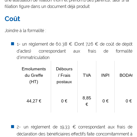
une attestation de filiation (nom et prénoms des parents), sauf si la
filiation figure dans un document déjà produit
Coût
Joindre à la formalité :
1- un règlement de
60.38 € (Dont 7,26 € de coût de dépôt
d'actes) correspondant aux frais de formalité
d'immatriculation
Emoluments
Débours
du Greffe
/ Frais
TVA
INPI
BODAC
(HT)
postaux
8,85
44,27 €
0 €
0 €
0 €
€
2- un règlement de 19,33 € correspondant aux frais de
déclaration des bénéficiaires effectifs faite concomitamment à