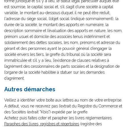
forme juridique et s’il y a lieu, le statut légal particulier auquel elle
est soumise, le capital social et, s’il s’agit d’une société à capital
variable, le montant au-dessous duquel il ne peut être réduit,
l'adresse du siège social, l’objet social (indiqué sommairement), la
durée de la société, le montant des apports en numéraire, la
description sommaire et l’évaluation des apports en nature, les nom,
prénom usuel et domicile des associés tenus indéfiniment et
solidairement des dettes sociales, les nom, prénoms et adresse du
gérant et des personnes ayant le pouvoir général d’engager la
société envers les tiers, le greffe du tribunal où la société sera
immatriculée et s’il y a lieu, l’existence de clauses relatives à
l’agrément des cessionnaires de parts sociales et la désignation de
l’organe de la société habilitée à statuer sur les demandes
d’agrément.
Autres démarches
Veillez à identifier votre boîte aux lettres au nom de votre entreprise.
A défaut, vous ne recevrez pas l’extrait du Registre du Commerce et
des Sociétés (extrait "Kbis") expédié par le greffe.
Achetez puis faites coter et parapher les livres réglementaires
Paraphes des livres, registres et répertoires
(registre des