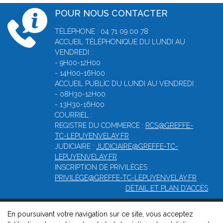
POUR NOUS CONTACTER
TÉLÉPHONE : 04 71 09 00 78
ACCUEIL TÉLÉPHONIQUE DU LUNDI AU
VENDREDI :
- 9H00-12H00
- 14H00-16H00
ACCUEIL PUBLIC DU LUNDI AU VENDREDI :
- 08H30-12H00
- 13H30-16H00
COURRIEL :
REGISTRE DU COMMERCE :
RCS@GREFFE-
TC-LEPUYENVELAY.FR
JUDICIAIRE :
JUDICIAIRE@GREFFE-TC-
LEPUYENVELAY.FR
INSCRIPTION DE PRIVILÈGES :
PRIVILEGE@GREFFE-TC-LEPUYENVELAY.FR
DÉTAIL ET PLAN D'ACCÈS
En poursuivant votre navigation sur ce site, vous acceptez
© 2026, Greffe du Tribunal de Commerce de Le puy-en-velay -