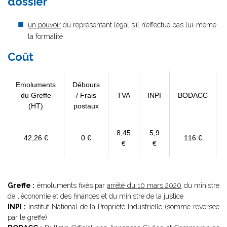
dossier
un pouvoir
du représentant légal s’il n’effectue pas lui-même
la formalité
Coût
Emoluments
Débours
du Greffe
/ Frais
TVA
INPI
BODACC
(HT)
postaux
8,45
5,9
42,26 €
0 €
116 €
€
€
Greffe :
émoluments fixés par
arrêté du 10 mars 2020
du ministre
de l'économie et des finances et du ministre de la justice
INPI :
Institut National de la Propriété Industrielle (somme reversée
par le greffe)