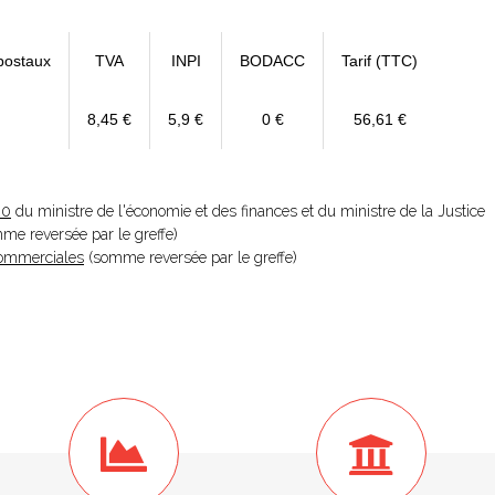
postaux
TVA
INPI
BODACC
Tarif (TTC)
8,45 €
5,9 €
0 €
56,61 €
20
du ministre de l'économie et des finances et du ministre de la Justice
omme reversée par le greffe)
 Commerciales
(somme reversée par le greffe)