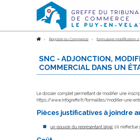
Accueil
Registre du Commerce
formulaire modification 2
SNC - ADJONCTION, MODI
COMMERCIAL DANS UN ÉTA
Le dossier complet permettant de modifier une inscrip
https://www.infogreffe.fr/formalites/modifier-une-ent
Pièces justificatives à joindre 
un pouvoir du représentant légal
s’il n’effectu