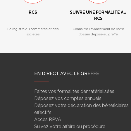
RCS
SUIVRE UNE FORMALITÉ AU
RCS
Le registre du commerce et des
Connaitre l'avancement de votre
sociétés
dossier déposé au greffe
EN DIRECT AVEC LE GREFFE
Faites vos formalités dématérialisées
Déposez vos comptes annuels
Déposez votre déclaration des bénéficiaires
effectifs
Accès RPVA
Suivez votre affaire ou procédure